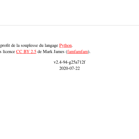
e profit de la souplesse du langage
Python
.
s licence
CC BY 2.5
de Mark James (
famfamfam
).
v2.4-94-g25a712f
2020-07-22