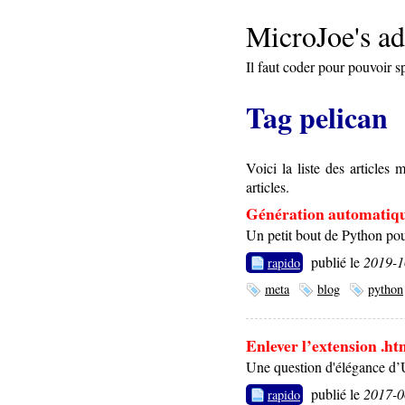
MicroJoe's ad
Il faut coder pour pouvoir s
Tag pelican
Voici la liste des article
articles.
Génération automatique
Un petit bout de Python pou
publié le
2019-
rapido
meta
blog
python
Enlever l’extension .ht
Une question d'élégance d
publié le
2017-
rapido