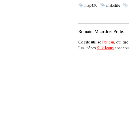
msp430
makefile
Romain 'MicroJoe' Porte.
Ce site utilise
Pelican
, qui tir
Les icônes
Silk Icons
sont sou