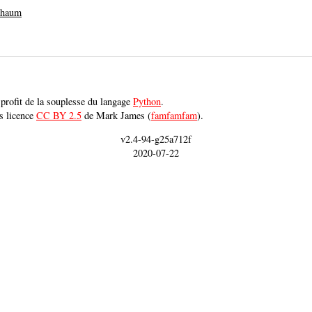
haum
e profit de la souplesse du langage
Python
.
s licence
CC BY 2.5
de Mark James (
famfamfam
).
v2.4-94-g25a712f
2020-07-22