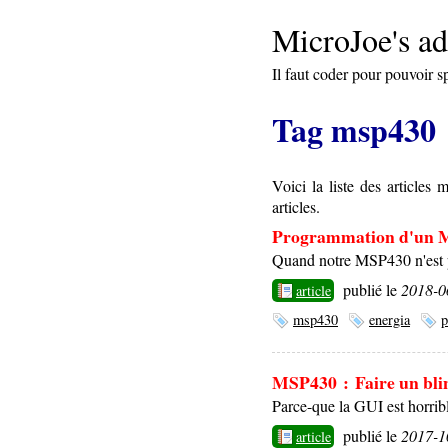
MicroJoe's ad
Il faut coder pour pouvoir s
Tag msp430
Voici la liste des article
articles.
Programmation d'un M
Quand notre MSP430 n'est pa
publié le
2018-0
article
msp430
energia
p
MSP430 : Faire un blin
Parce-que la GUI est horrib
publié le
2017-1
article