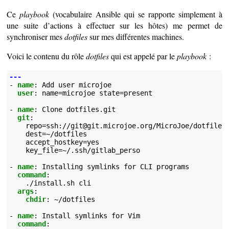
Ce
playbook
(vocabulaire Ansible qui se rapporte simplement à
une suite d’actions à effectuer sur les hôtes) me permet de
synchroniser mes
dotfiles
sur mes différentes machines.
Voici le contenu du rôle
dotfiles
qui est appelé par le
playbook
:
---
-
name
:
Add user microjoe
user
:
name=microjoe state=present
-
name
:
Clone dotfiles.git
git
:
repo=ssh://git@git.microjoe.org/MicroJoe/dotfiles
dest=~/dotfiles
accept_hostkey=yes
key_file=~/.ssh/gitlab_perso
-
name
:
Installing symlinks for CLI programs
command
:
./install.sh cli
args
:
chdir
:
~/dotfiles
-
name
:
Install symlinks for Vim
command
: